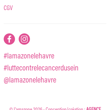
CGV
#lamazonelehavre
#luttecontrelecancerdusein
@lamazonelehavre
© L'amazone
2026
- Conception/création :
AGENCE